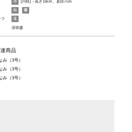
さ
(円柱) - 高さ19cm、直径7cm
小
白
紫
ーフ
玉
須弥盛
関連商品
なみ（3号）
なみ（3号）
なみ（3号）