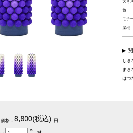
大き
色
モチ
屋根
しき
まき
はつ
8,800(税込)
売価格：
円
量：
対