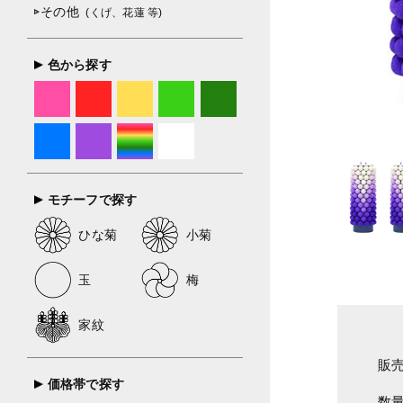
その他
(くげ、花蓮 等)
色から探す
モチーフで探す
ひな菊
小菊
玉
梅
家紋
販
価格帯で探す
数