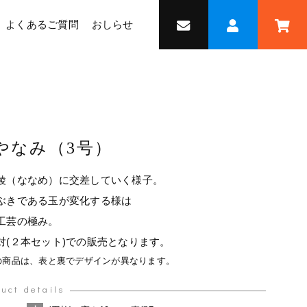
よくあるご質問
おしらせ
やなみ（3号）
綾（ななめ）に交差していく様子。
ぶきである玉が変化する様は
工芸の極み。
対(２本セット)での販売となります。
の商品は、表と裏でデザインが異なります。
uct details