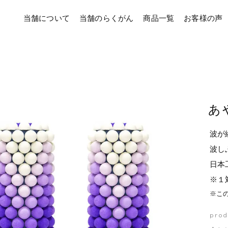
当舗について
当舗のらくがん
商品一覧
お客様の声
あ
波が
波し
日本
※１
※こ
prod