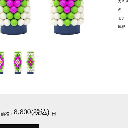
大き
色
モチ
屋根
8,800(税込)
売価格：
円