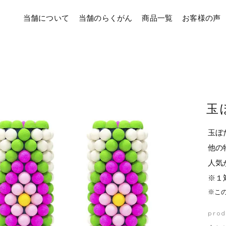
当舗について
当舗のらくがん
商品一覧
お客様の声
玉
玉ぼ
他の
人気
※１
※こ
prod