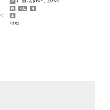
さ
(円柱) - 高さ19cm、直径7cm
小
白
花紅
緑
ーフ
玉
須弥盛