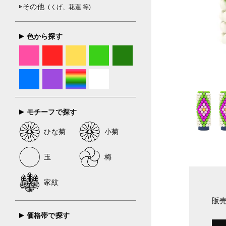
その他
(くげ、花蓮 等)
色から探す
モチーフで探す
ひな菊
小菊
玉
梅
家紋
販
価格帯で探す